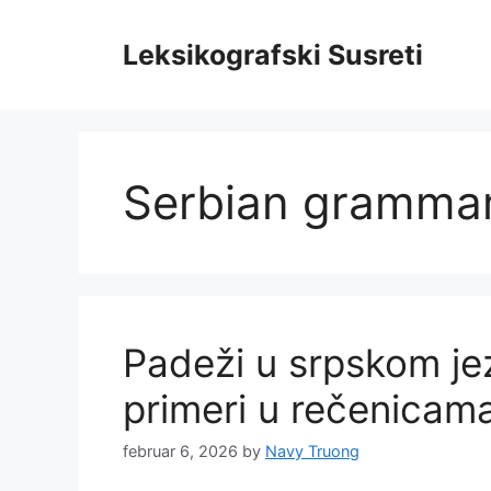
Skip
to
Leksikografski Susreti
content
Serbian gramma
Padeži u srpskom jezi
primeri u rečenicam
februar 6, 2026
by
Navy Truong