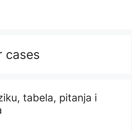
r cases
ku, tabela, pitanja i
a