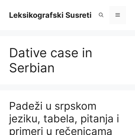
Skip
to
Leksikografski Susreti
Menu
content
Dative case in
Serbian
Padeži u srpskom
jeziku, tabela, pitanja i
primeri u rečenicama