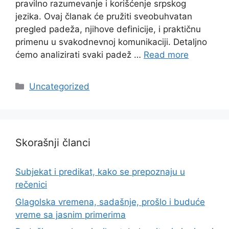
pravilno razumevanje i korišćenje srpskog
jezika. Ovaj članak će pružiti sveobuhvatan
pregled padeža, njihove definicije, i praktičnu
primenu u svakodnevnoj komunikaciji. Detaljno
ćemo analizirati svaki padež …
Read more
Categories
Uncategorized
Skorašnji članci
Subjekat i predikat, kako se prepoznaju u
rečenici
Glagolska vremena, sadašnje, prošlo i buduće
vreme sa jasnim primerima